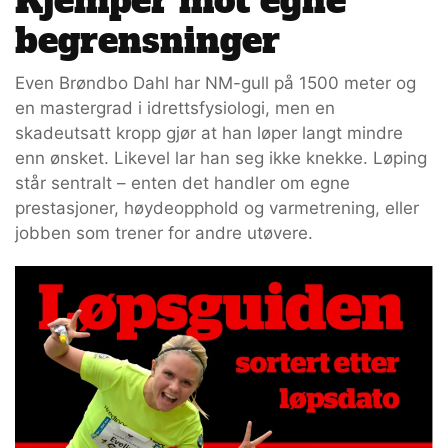
Kjemper mot egne
begrensninger
Even Brøndbo Dahl har NM-gull på 1500 meter og
en mastergrad i idrettsfysiologi, men en
skadeutsatt kropp gjør at han løper langt mindre
enn ønsket. Likevel lar han seg ikke knekke. Løping
står sentralt – enten det handler om egne
prestasjoner, høydeopphold og varmetrening, eller
jobben som trener for andre utøvere.