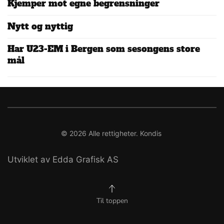
Kjemper mot egne begrensninger
Nytt og nyttig
Har U23-EM i Bergen som sesongens store
mål
©
2026
Alle rettigheter. Kondis
Utviklet av Edda Grafisk AS
Til toppen